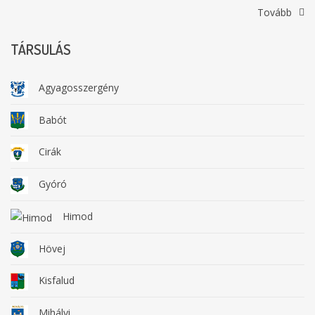
Tovább
TÁRSULÁS
Agyagosszergény
Babót
Cirák
Gyóró
Himod
Hövej
Kisfalud
Mihályi