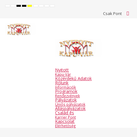
Default
Night
High
High
High
Set
Set
Make
Set
mode
mode
contrast
contrast
contrast
smaller
larger
font
default
Csak Pont
black
black
yellow
font
font
more
font
white
yellow
black
readable
mode
mode
mode
Nyitott
Kapu-Vár
Közérdekű Adatok
Rólunk
Információk
Programok
Rendezvények
Pályázatok
Uniós pályázatok
Álláspályázatok
Család és
Karrier Pont
Kapcsolat
Elérhetőség