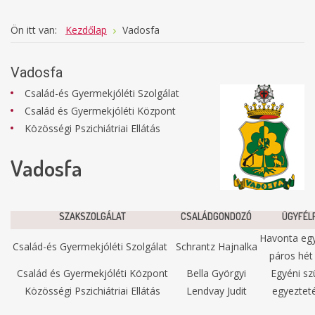
Ön itt van:
Kezdőlap
Vadosfa
Vadosfa
Család-és Gyermekjóléti Szolgálat
Család és Gyermekjóléti Központ
Közösségi Pszichiátriai Ellátás
Vadosfa
SZAKSZOLGÁLAT
CSALÁDGONDOZÓ
ÜGYFÉL
Havonta eg
Család-és Gyermekjóléti Szolgálat
Schrantz Hajnalka
páros hét
Család és Gyermekjóléti Központ
Bella Györgyi
Egyéni szü
Közösségi Pszichiátriai Ellátás
Lendvay Judit
egyezteté