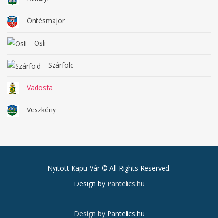
Öntésmajor
Osli
Szárföld
Vadosfa
Veszkény
Nyitott Kapu-Vár © All Rights Reserved.
Design by
Pantelics.hu
Design by
Pantelics.hu