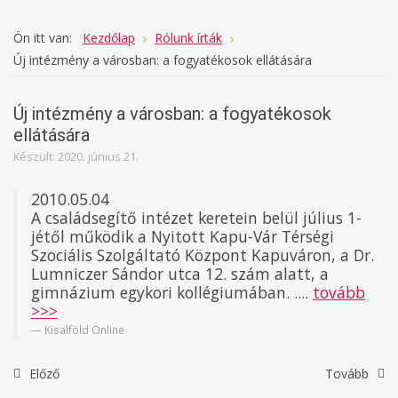
Ön itt van:
Kezdőlap
Rólunk írták
Új intézmény a városban: a fogyatékosok ellátására
Új intézmény a városban: a fogyatékosok
ellátására
Készült: 2020. június 21.
2010.05.04
A családsegítő intézet keretein belül július 1-
jétől működik a Nyitott Kapu-Vár Térségi
Szociális Szolgáltató Központ Kapuváron, a Dr.
Lumniczer Sándor utca 12. szám alatt, a
gimnázium egykori kollégiumában. ....
tovább
>>>
Kisalföld Online
Előző
Tovább