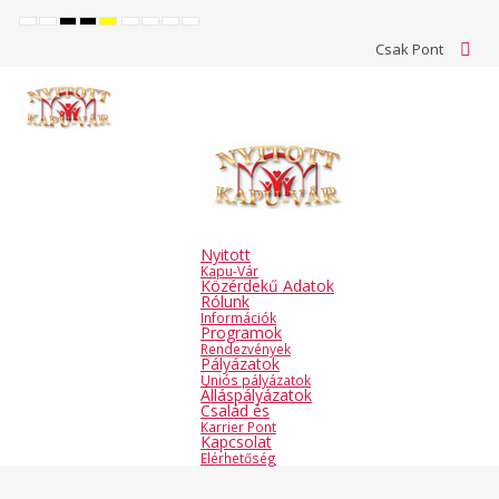
Default
Night
High
High
High
Set
Set
Make
Set
mode
mode
contrast
contrast
contrast
smaller
larger
font
default
Csak Pont
black
black
yellow
font
font
more
font
white
yellow
black
readable
mode
mode
mode
Nyitott
Kapu-Vár
Közérdekű Adatok
Rólunk
Információk
Programok
Rendezvények
Pályázatok
Uniós pályázatok
Álláspályázatok
Család és
Karrier Pont
Kapcsolat
Elérhetőség