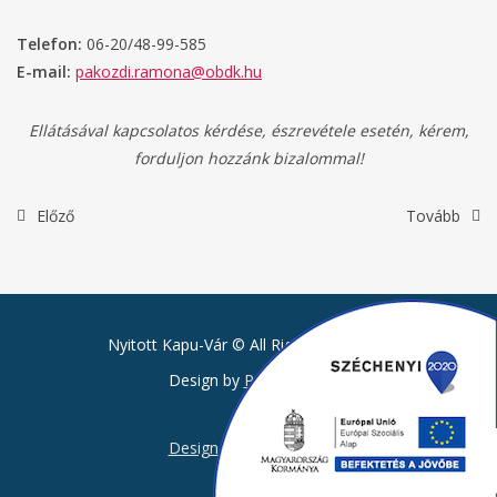
Telefon:
06-20/48-99-585
E-mail:
pakozdi.ramona@obdk.hu
Ellátásával kapcsolatos kérdése, észrevétele esetén, kérem,
forduljon hozzánk bizalommal!
Előző
Tovább
Nyitott Kapu-Vár © All Rights Reserved.
Design by
Pantelics.hu
Design by
Pantelics.hu