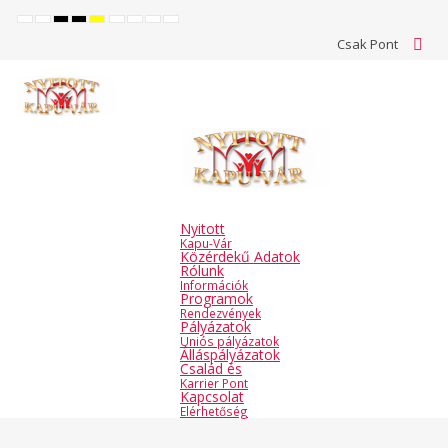
Default
Night
High
High
High
Set
Set
Make
Set
mode
mode
contrast
contrast
contrast
smaller
larger
font
default
Csak Pont
black
black
yellow
font
font
more
font
white
yellow
black
readable
mode
mode
mode
Nyitott
Kapu-Vár
Közérdekű Adatok
Rólunk
Információk
Programok
Rendezvények
Pályázatok
Uniós pályázatok
Álláspályázatok
Család és
Karrier Pont
Kapcsolat
Elérhetőség