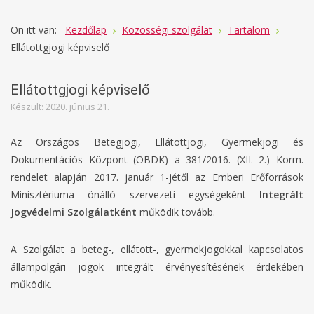
Ön itt van:
Kezdőlap
Közösségi szolgálat
Tartalom
Ellátottgjogi képviselő
Ellátottgjogi képviselő
Készült: 2020. június 21.
Az Országos Betegjogi, Ellátottjogi, Gyermekjogi és
Dokumentációs Központ (OBDK) a 381/2016. (XII. 2.) Korm.
rendelet alapján 2017. január 1-jétől az Emberi Erőforrások
Minisztériuma önálló szervezeti egységeként
Integrált
Jogvédelmi Szolgálatként
működik tovább.
A Szolgálat a beteg-, ellátott-, gyermekjogokkal kapcsolatos
állampolgári jogok integrált érvényesítésének érdekében
működik.