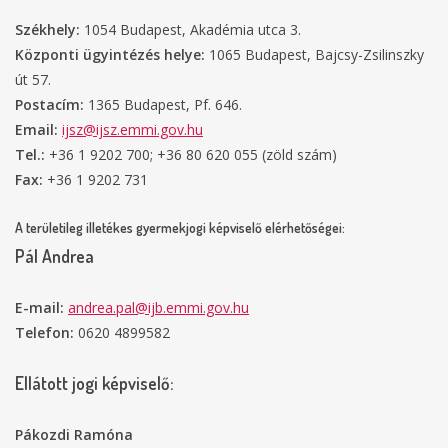
Székhely:
1054 Budapest, Akadémia utca 3.
Központi ügyintézés helye:
1065 Budapest, Bajcsy-Zsilinszky
út 57.
Postacím:
1365 Budapest, Pf. 646.
Email:
ijsz@ijsz.emmi.gov.hu
Tel.:
+36 1 9202 700; +36 80 620 055 (zöld szám)
Fax:
+36 1 9202 731
A területileg illetékes gyermekjogi képviselő elérhetőségei:
Pál Andrea
E-mail:
andrea.pal@ijb.emmi.gov.hu
Telefon:
0620 4899582
Ellátott jogi képviselő:
Pákozdi Ramóna