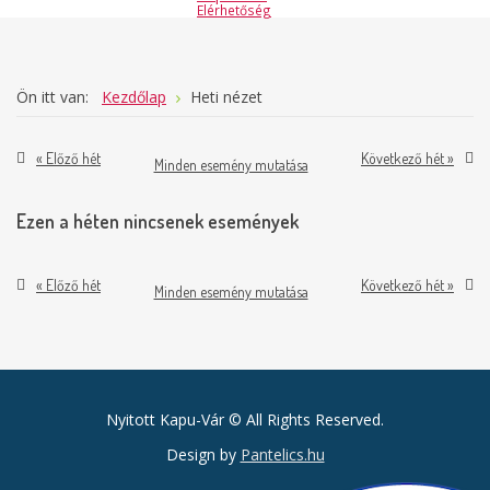
Elérhetőség
Ön itt van:
Kezdőlap
Heti nézet
« Előző hét
Következő hét »
Minden esemény mutatása
Ezen a héten nincsenek események
« Előző hét
Következő hét »
Minden esemény mutatása
Nyitott Kapu-Vár © All Rights Reserved.
Design by
Pantelics.hu