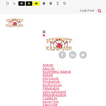
Default
Night
High
High
High
Set
Set
Make
Set
mode
mode
contrast
contrast
contrast
smaller
larger
font
default
black
black
yellow
font
font
more
font
Csak Pont
white
yellow
black
readable
mode
mode
mode
Nyitott
Kapu-Vár
Közérdekű Adatok
Rólunk
Információk
Programok
Rendezvények
Pályázatok
Uniós pályázatok
Álláspályázatok
Család és
Karrier Pont
Kapcsolat