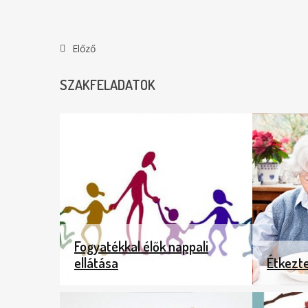
Előző
SZAKFELADATOK
Fogyatékkal élők nappali
ellátása
Étkezt