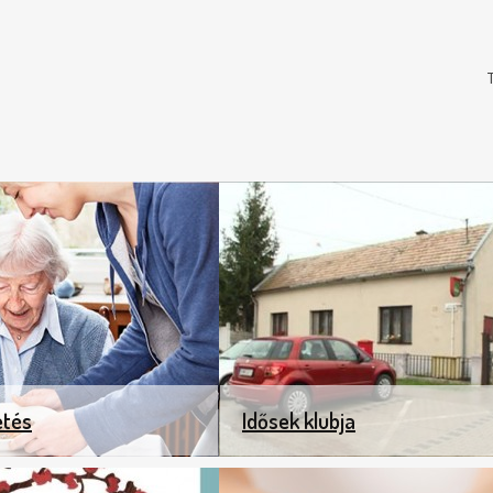
etés
Idősek klubja