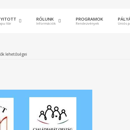
lt
e
YITOTT
RÓLUNK
PROGRAMOK
PÁLY
apu-Vár
Információk
Rendezvények
Uniós p
ők lehetőségei