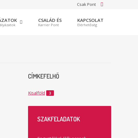
Csak Pont
ÁZATOK
CSALÁD ÉS
KAPCSOLAT
ályázatok
Karrier Pont
Elérhetőség
CÍMKEFELHŐ
Kisalföld
3
SZAKFELADATOK