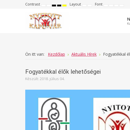
Contrast
Layout
Font
Default
Night
High
High
High
Fixed
Wide
Set
Set
Make
Set
mode
mode
contrast
contrast
contrast
layout
layout
smaller
larger
font
defau
black
black
yellow
font
font
more
font
white
yellow
black
readabl
N
mode
mode
mode
K
Ön itt van:
Kezdőlap
Aktuális Hírek
Fogyatékkal él
Fogyatékkal élők lehetőségei
Készült: 2018. július 04.