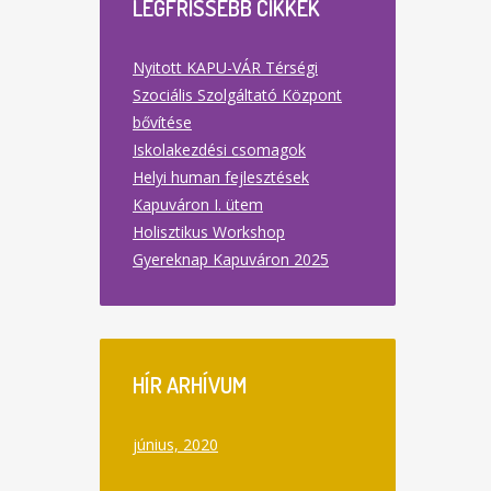
LEGFRISSEBB
CIKKEK
Nyitott KAPU-VÁR Térségi
Szociális Szolgáltató Központ
bővítése
Iskolakezdési csomagok
Helyi human fejlesztések
Kapuváron I. ütem
Holisztikus Workshop
Gyereknap Kapuváron 2025
HÍR
ARHÍVUM
június, 2020