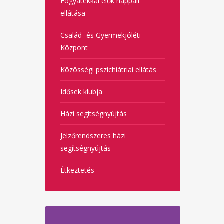
Fogyatékkal élők nappali
ellátása
Család- és Gyermekjóléti
Központ
Közösségi pszichiátriai ellátás
Idősek klubja
Házi segítségnyújtás
Jelzőrendszeres házi
segítségnyújtás
Étkeztetés