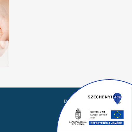
Design by
Pantelics.hu