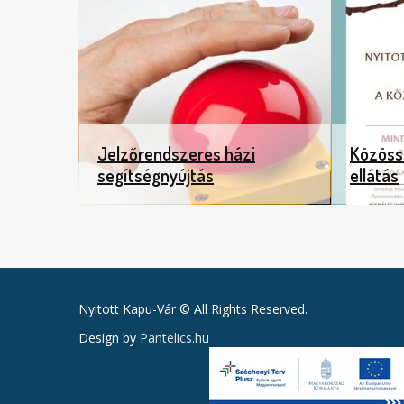
Jelzőrendszeres házi
Közössé
segítségnyújtás
ellátás
Nyitott Kapu-Vár © All Rights Reserved.
Design by
Pantelics.hu